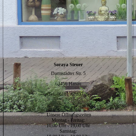
Lampe
Soraya Steuer
Darmstädter Str. 5
63456 Hanau
Tel. 06181 /6183736
Unsere Öffnungszeiten
Montag - Freitag:
10,00 Uhr - 19,00 Uhr
Samstag: