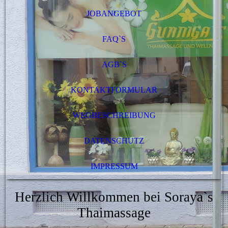
JOBANGEBOT
FAQ`S
AGB`S
KONTAKTFORMULAR
WEGBESCHREIBUNG
DATENSCHUTZ
IMPRESSUM
Herzlich Willkommen bei Soraya`s
Thaimassage